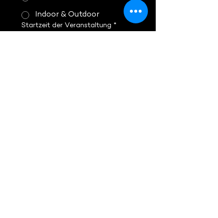
Indoor & Outdoor
Startzeit der Veranstaltung
*
:
Anzahl Teilnehmer
*
Hinweise
Wie bist du auf uns aufmerksam
geworden?
Ich war bereits Gast bei
einer Veranstaltung
Der Social-Media-Auftritt
hat mich angelockt