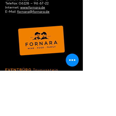
Telefax: 06128 – 96 67-22
Internet:
www.fornara.de
E-Mail:
fornara@fornara.de
EVENTBÜRO
Taunusstein
Öffnungszeiten:
Montag bis Freitag
9:00 bis 13:00 Uhr
Einen individuellen Termin mit unserem
Event- oder Küchenteam vereinbaren wir
gerne, schreibt uns:
event@fornara.de
STORES