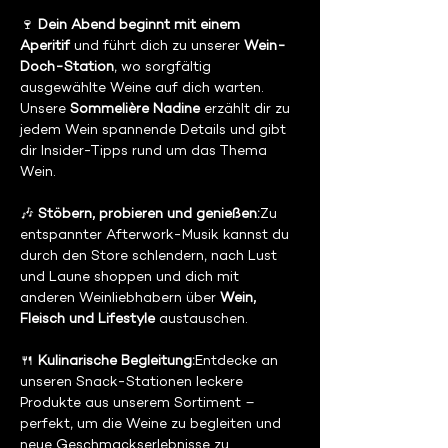
🍷 
Dein Abend beginnt mit einem 
Aperitif
 und führt dich zu unserer 
Wein-
Doch-Station
, wo sorgfältig 
ausgewählte Weine auf dich warten. 
Unsere 
Sommelière Nadine
 erzählt dir zu 
jedem Wein spannende Details und gibt 
dir Insider-Tipps rund um das Thema 
Wein.
🎶 
Stöbern, probieren und genießen:
Zu 
entspannter Afterwork-Musik kannst du 
durch den Store schlendern, nach Lust 
und Laune shoppen und dich mit 
anderen Weinliebhabern über 
Wein, 
Fleisch und Lifestyle
 austauschen.
🍴 
Kulinarische Begleitung:
Entdecke an 
unseren Snack-Stationen leckere 
Produkte aus unserem Sortiment – 
perfekt, um die Weine zu begleiten und 
neue Geschmackserlebnisse zu 