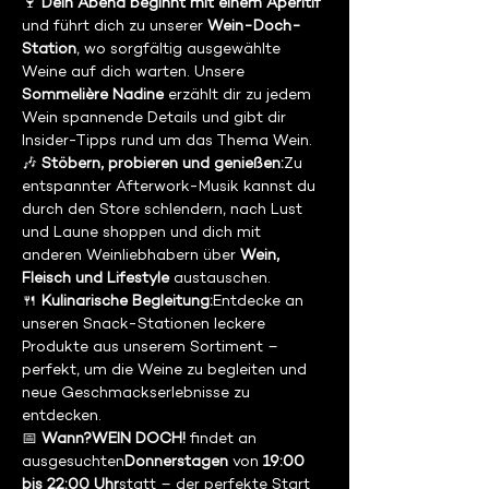
🍷 
Dein Abend beginnt mit einem Aperitif
und führt dich zu unserer 
Wein-Doch-
Station
, wo sorgfältig ausgewählte 
Weine auf dich warten. Unsere 
Sommelière Nadine
 erzählt dir zu jedem 
Wein spannende Details und gibt dir 
Insider-Tipps rund um das Thema Wein.
🎶 
Stöbern, probieren und genießen:
Zu 
entspannter Afterwork-Musik kannst du 
durch den Store schlendern, nach Lust 
und Laune shoppen und dich mit 
anderen Weinliebhabern über 
Wein, 
Fleisch und Lifestyle
 austauschen.
🍴 
Kulinarische Begleitung:
Entdecke an 
unseren Snack-Stationen leckere 
Produkte aus unserem Sortiment – 
perfekt, um die Weine zu begleiten und 
neue Geschmackserlebnisse zu 
entdecken.
📅 
Wann?WEIN DOCH!
 findet an 
ausgesuchten
Donnerstagen
 von 
19:00 
bis 22:00 Uhr
statt – der perfekte Start 