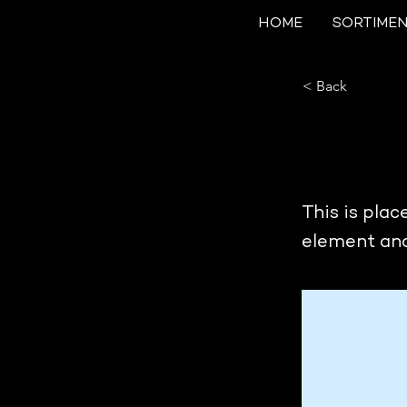
HOME
SORTIME
< Back
This 
This is plac
element and