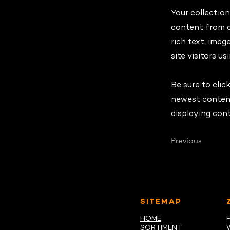
Your collection
content from a 
rich text, imag
site visitors u
Be sure to clic
newest content 
displaying cont
Previous
SITEMAP
HOME
SORTIMENT