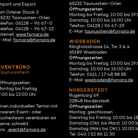
65232 Taunusstein-Orlen
import und Export
Öffnungszeiten:
Am Orlener Stock 3
Montag bis Freitag: 10:00 bis 19
65232 Taunusstein-Orlen
Samstag: 10:00 bis 16:00 Uhr
Telefon: 06128 – 96 67-0
Telefon: 06128 / 96 67-29
Telefax: 06128 – 96 67-22
E-Mail:
taunusstein@fornara.de
nternet:
www.fornara.de
E-Mail:
fornara@fornara.de
WIESBADEN
Klingholzstrasse 14, Tor 3 & 4
65189 Wiesbaden
Öffnungszeiten:
Montag bis Freitag: 10:00 bis 19
EVENTBÜRO
Samstag: 10:00 bis 16:00 Uhr
Taunusstein
Telefon: 0611 / 17 48 88 85
E-Mail:
wiesbaden@fornara.de
Öffnungszeiten:
Montag bis Freitag
NORDERSTEDT
:00 bis 13:00 Uhr
Rugenbarg 69
22848 Norderstedt
inen individuellen Termin mit
Öffnungszeiten:
unserem Event- oder
Montag: geschlossen
Dienstag bis Freitag: 10:00 bis 1
Küchenteam vereinbaren wir
Samstag (Okt. bis März): 10:00 
erne, schreibt
Samstag (März bis Okt.): 10:00 b
uns:
event@fornara.de
Tel: 040 / 52 86 11 30