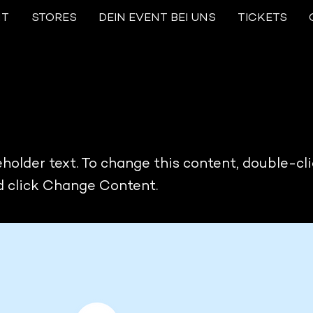
NT
STORES
DEIN EVENT BEI UNS
TICKETS
is a Title 01
eholder text. To change this content, double-cl
 click Change Content.