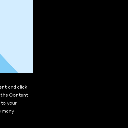
ent and click
n the Content
 to your
as many