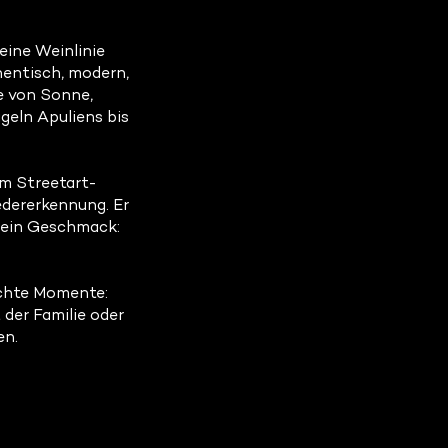
ine Weinlinie
hentisch, modern,
te von Sonne,
eln Apuliens bis
em Streetart-
edererkennung. Er
sein Geschmack:
echte Momente:
der Familie oder
en.